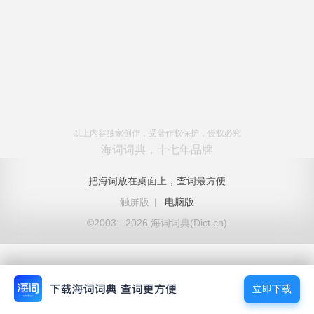
以上内容独家创作，受著作权保护，侵权必究
海词词典，十七年品牌
把海词放在桌面上，查词最方便
触屏版
|
电脑版
©2003 - 2026 海词词典(Dict.cn)
立即下载
立即下载