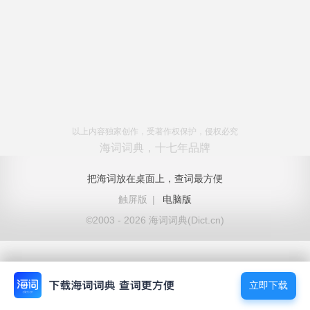
以上内容独家创作，受著作权保护，侵权必究
海词词典，十七年品牌
把海词放在桌面上，查词最方便
触屏版
|
电脑版
©2003 - 2026 海词词典(Dict.cn)
立即下载
立即下载