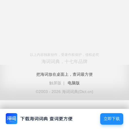
以上内容独家创作，受著作权保护，侵权必究
海词词典，十七年品牌
把海词放在桌面上，查词最方便
触屏版
|
电脑版
©2003 - 2026 海词词典(Dict.cn)
立即下载
立即下载