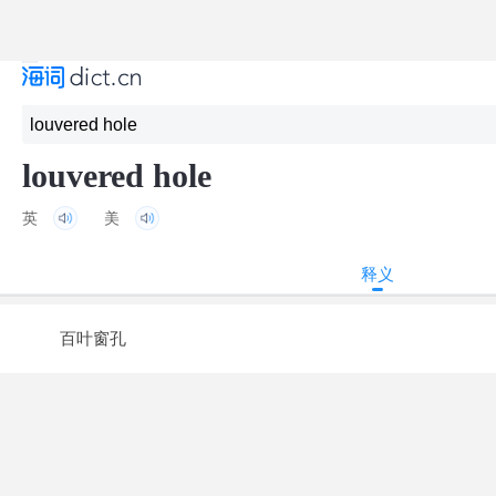
louvered hole
英
美
释义
百叶窗孔