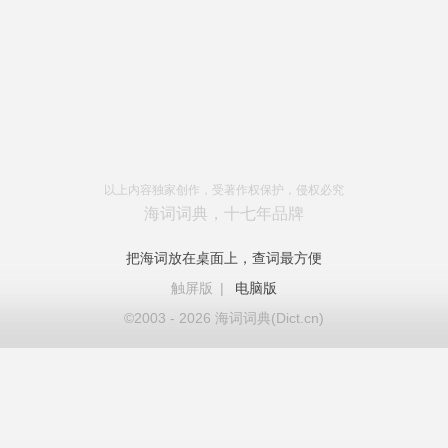
以上内容独家创作，受著作权保护，侵权必究
海词词典，十七年品牌
把海词放在桌面上，查词最方便
触屏版
|
电脑版
©2003 - 2026 海词词典(Dict.cn)