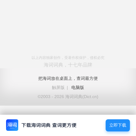
以上内容独家创作，受著作权保护，侵权必究
海词词典，十七年品牌
把海词放在桌面上，查词最方便
触屏版
|
电脑版
©2003 - 2026 海词词典(Dict.cn)
立即下载
立即下载