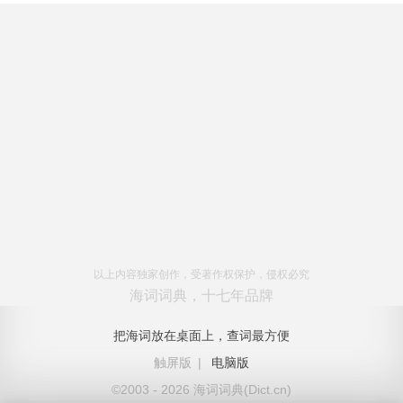
以上内容独家创作，受著作权保护，侵权必究
海词词典，十七年品牌
把海词放在桌面上，查词最方便
触屏版
|
电脑版
©2003 - 2026 海词词典(Dict.cn)