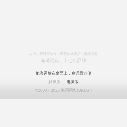
以上内容独家创作，受著作权保护，侵权必究
海词词典，十七年品牌
把海词放在桌面上，查词最方便
触屏版
|
电脑版
©2003 - 2026 海词词典(Dict.cn)