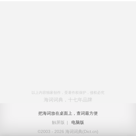
以上内容独家创作，受著作权保护，侵权必究
海词词典，十七年品牌
把海词放在桌面上，查词最方便
触屏版
|
电脑版
©2003 - 2026 海词词典(Dict.cn)