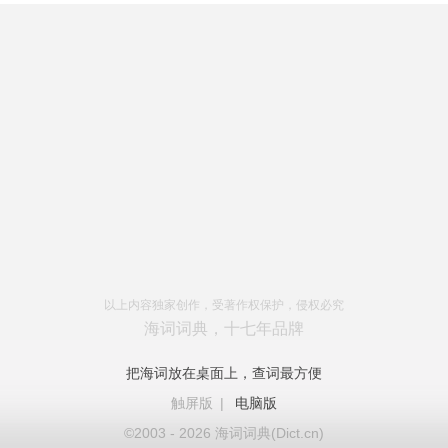
以上内容独家创作，受著作权保护，侵权必究
海词词典，十七年品牌
把海词放在桌面上，查词最方便
触屏版
|
电脑版
©2003 - 2026 海词词典(Dict.cn)