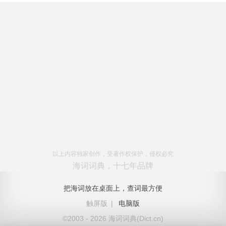
以上内容独家创作，受著作权保护，侵权必究
海词词典，十七年品牌
把海词放在桌面上，查词最方便
触屏版
|
电脑版
©2003 - 2026 海词词典(Dict.cn)