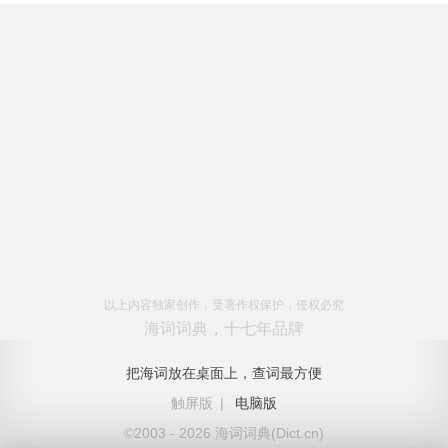
以上内容独家创作，受著作权保护，侵权必究
海词词典，十七年品牌
把海词放在桌面上，查词最方便
触屏版
|
电脑版
©2003 - 2026 海词词典(Dict.cn)