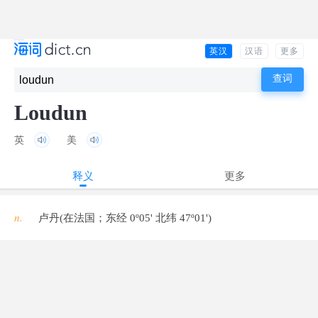
英汉
汉语
更多
Loudun
英
美
释义
更多
n.
卢丹(在法国；东经 0º05' 北纬 47º01')