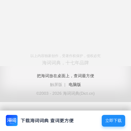
以上内容独家创作，受著作权保护，侵权必究
海词词典，十七年品牌
把海词放在桌面上，查词最方便
触屏版
|
电脑版
©2003 - 2026 海词词典(Dict.cn)
立即下载
立即下载