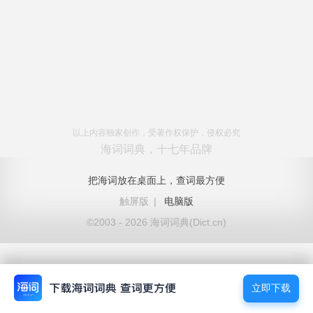
以上内容独家创作，受著作权保护，侵权必究
海词词典，十七年品牌
把海词放在桌面上，查词最方便
触屏版
|
电脑版
©2003 - 2026 海词词典(Dict.cn)
立即下载
立即下载