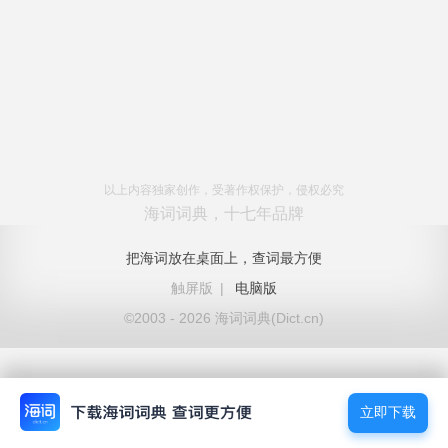
以上内容独家创作，受著作权保护，侵权必究
海词词典，十七年品牌
把海词放在桌面上，查词最方便
触屏版
|
电脑版
©2003 - 2026 海词词典(Dict.cn)
立即下载
立即下载