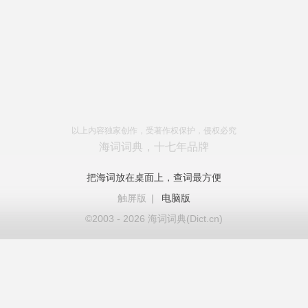
以上内容独家创作，受著作权保护，侵权必究
海词词典，十七年品牌
把海词放在桌面上，查词最方便
触屏版
|
电脑版
©2003 - 2026 海词词典(Dict.cn)