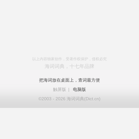
以上内容独家创作，受著作权保护，侵权必究
海词词典，十七年品牌
把海词放在桌面上，查词最方便
触屏版
|
电脑版
©2003 - 2026 海词词典(Dict.cn)