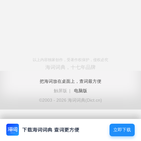
以上内容独家创作，受著作权保护，侵权必究
海词词典，十七年品牌
把海词放在桌面上，查词最方便
触屏版
|
电脑版
©2003 - 2026 海词词典(Dict.cn)
立即下载
立即下载