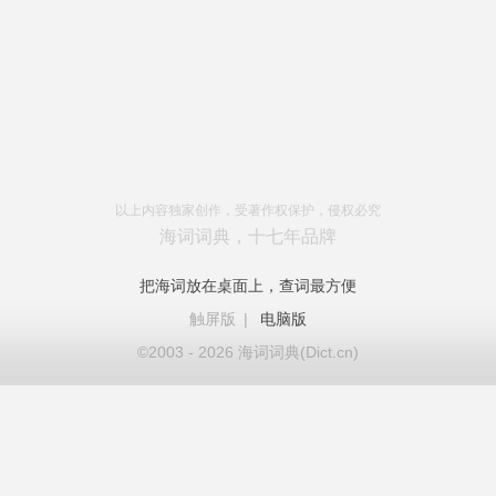
以上内容独家创作，受著作权保护，侵权必究
海词词典，十七年品牌
把海词放在桌面上，查词最方便
触屏版
|
电脑版
©2003 - 2026 海词词典(Dict.cn)