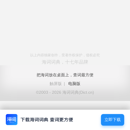
以上内容独家创作，受著作权保护，侵权必究
海词词典，十七年品牌
把海词放在桌面上，查词最方便
触屏版
|
电脑版
©2003 - 2026 海词词典(Dict.cn)
立即下载
立即下载