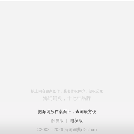
以上内容独家创作，受著作权保护，侵权必究
海词词典，十七年品牌
把海词放在桌面上，查词最方便
触屏版
|
电脑版
©2003 - 2026 海词词典(Dict.cn)