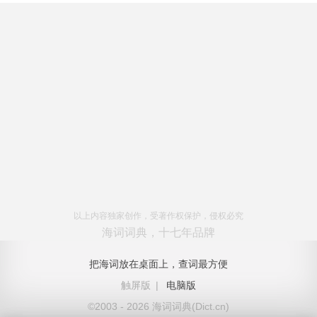
以上内容独家创作，受著作权保护，侵权必究
海词词典，十七年品牌
把海词放在桌面上，查词最方便
触屏版
|
电脑版
©2003 - 2026 海词词典(Dict.cn)