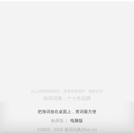
以上内容独家创作，受著作权保护，侵权必究
海词词典，十七年品牌
把海词放在桌面上，查词最方便
触屏版
|
电脑版
©2003 - 2026 海词词典(Dict.cn)