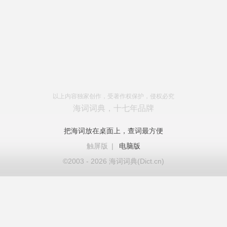
以上内容独家创作，受著作权保护，侵权必究
海词词典，十七年品牌
把海词放在桌面上，查词最方便
触屏版
|
电脑版
©2003 - 2026 海词词典(Dict.cn)