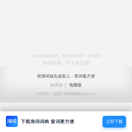
以上内容独家创作，受著作权保护，侵权必究
海词词典，十七年品牌
把海词放在桌面上，查词最方便
触屏版
|
电脑版
©2003 - 2026 海词词典(Dict.cn)
立即下载
立即下载