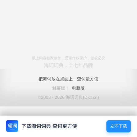
以上内容独家创作，受著作权保护，侵权必究
海词词典，十七年品牌
把海词放在桌面上，查词最方便
触屏版
|
电脑版
©2003 - 2026 海词词典(Dict.cn)
立即下载
立即下载