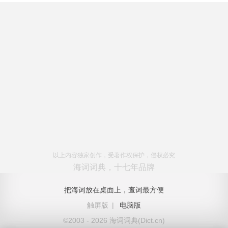
以上内容独家创作，受著作权保护，侵权必究
海词词典，十七年品牌
把海词放在桌面上，查词最方便
触屏版
|
电脑版
©2003 - 2026 海词词典(Dict.cn)