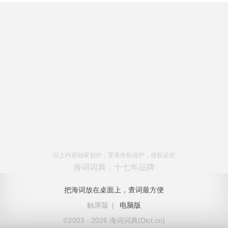
以上内容独家创作，受著作权保护，侵权必究
海词词典，十七年品牌
把海词放在桌面上，查词最方便
触屏版
|
电脑版
©2003 - 2026 海词词典(Dict.cn)