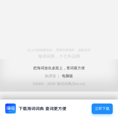
以上内容独家创作，受著作权保护，侵权必究
海词词典，十七年品牌
把海词放在桌面上，查词最方便
触屏版
|
电脑版
©2003 - 2026 海词词典(Dict.cn)
立即下载
立即下载