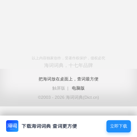
以上内容独家创作，受著作权保护，侵权必究
海词词典，十七年品牌
把海词放在桌面上，查词最方便
触屏版
|
电脑版
©2003 - 2026 海词词典(Dict.cn)
立即下载
立即下载