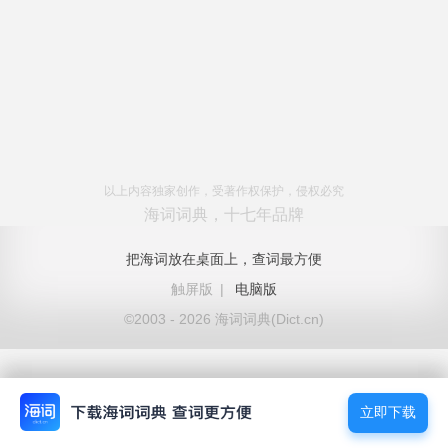
以上内容独家创作，受著作权保护，侵权必究
海词词典，十七年品牌
把海词放在桌面上，查词最方便
触屏版
|
电脑版
©2003 - 2026 海词词典(Dict.cn)
立即下载
立即下载