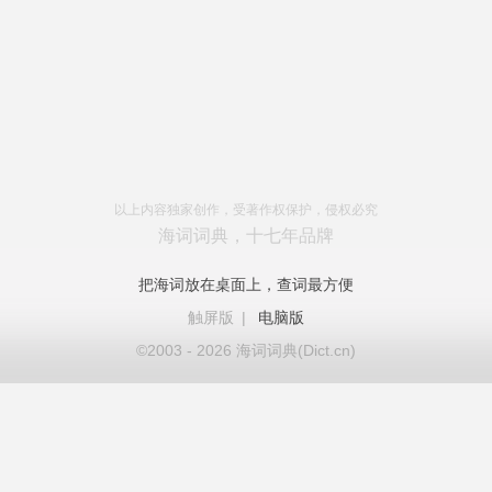
以上内容独家创作，受著作权保护，侵权必究
海词词典，十七年品牌
把海词放在桌面上，查词最方便
触屏版
|
电脑版
©2003 - 2026 海词词典(Dict.cn)