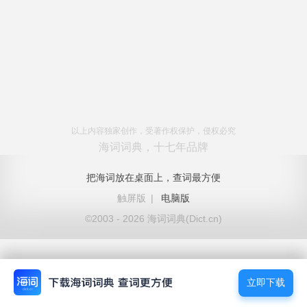
以上内容独家创作，受著作权保护，侵权必究
海词词典，十七年品牌
把海词放在桌面上，查词最方便
触屏版
|
电脑版
©2003 - 2026 海词词典(Dict.cn)
立即下载
立即下载