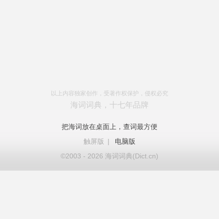
以上内容独家创作，受著作权保护，侵权必究
海词词典，十七年品牌
把海词放在桌面上，查词最方便
触屏版
|
电脑版
©2003 - 2026 海词词典(Dict.cn)