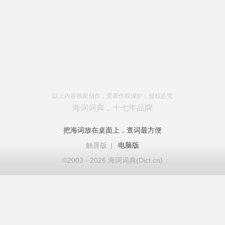
以上内容独家创作，受著作权保护，侵权必究
海词词典，十七年品牌
把海词放在桌面上，查词最方便
触屏版
|
电脑版
©2003 - 2026 海词词典(Dict.cn)