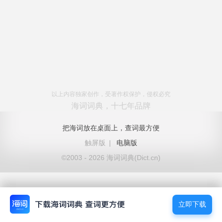
以上内容独家创作，受著作权保护，侵权必究
海词词典，十七年品牌
把海词放在桌面上，查词最方便
触屏版
|
电脑版
©2003 - 2026 海词词典(Dict.cn)
立即下载
立即下载