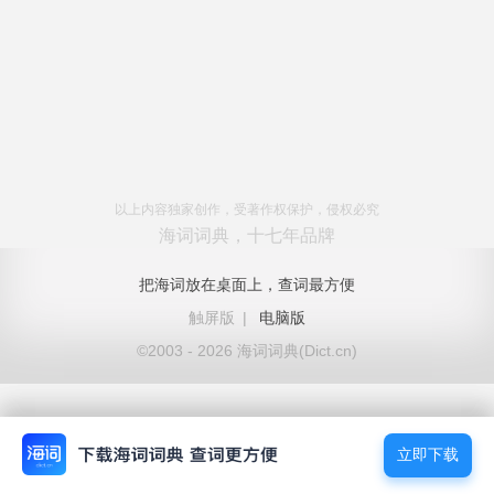
以上内容独家创作，受著作权保护，侵权必究
海词词典，十七年品牌
把海词放在桌面上，查词最方便
触屏版
|
电脑版
©2003 - 2026 海词词典(Dict.cn)
立即下载
立即下载