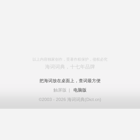
以上内容独家创作，受著作权保护，侵权必究
海词词典，十七年品牌
把海词放在桌面上，查词最方便
触屏版
|
电脑版
©2003 - 2026 海词词典(Dict.cn)