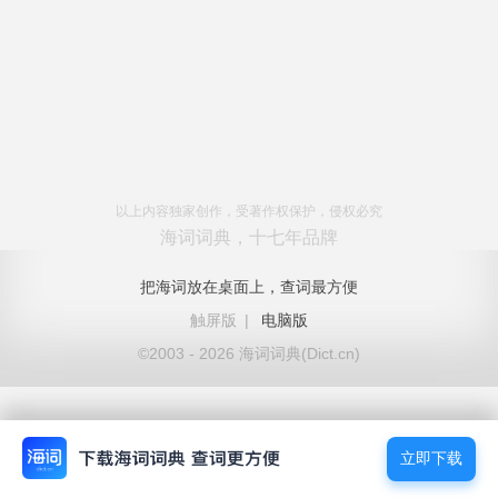
以上内容独家创作，受著作权保护，侵权必究
海词词典，十七年品牌
把海词放在桌面上，查词最方便
触屏版
|
电脑版
©2003 - 2026 海词词典(Dict.cn)
立即下载
立即下载