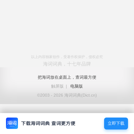
以上内容独家创作，受著作权保护，侵权必究
海词词典，十七年品牌
把海词放在桌面上，查词最方便
触屏版
|
电脑版
©2003 - 2026 海词词典(Dict.cn)
立即下载
立即下载