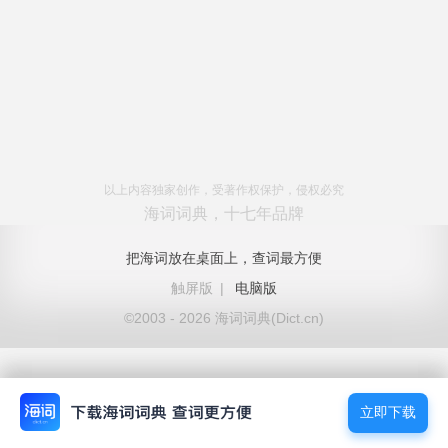
以上内容独家创作，受著作权保护，侵权必究
海词词典，十七年品牌
把海词放在桌面上，查词最方便
触屏版
|
电脑版
©2003 - 2026 海词词典(Dict.cn)
立即下载
立即下载