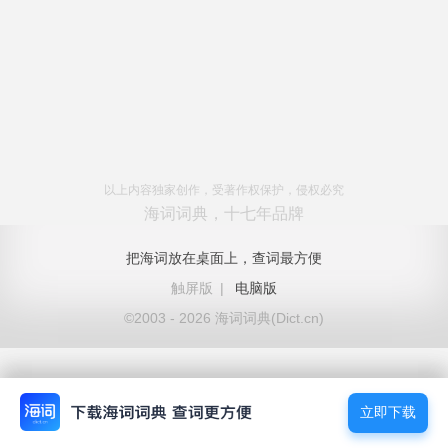
以上内容独家创作，受著作权保护，侵权必究
海词词典，十七年品牌
把海词放在桌面上，查词最方便
触屏版
|
电脑版
©2003 - 2026 海词词典(Dict.cn)
立即下载
立即下载