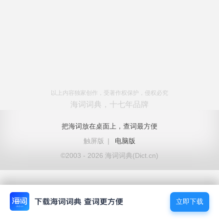
以上内容独家创作，受著作权保护，侵权必究
海词词典，十七年品牌
把海词放在桌面上，查词最方便
触屏版
|
电脑版
©2003 - 2026 海词词典(Dict.cn)
立即下载
立即下载