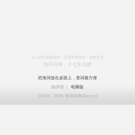
以上内容独家创作，受著作权保护，侵权必究
海词词典，十七年品牌
把海词放在桌面上，查词最方便
触屏版
|
电脑版
©2003 - 2026 海词词典(Dict.cn)