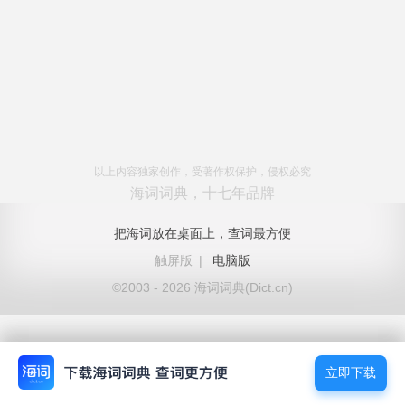
以上内容独家创作，受著作权保护，侵权必究
海词词典，十七年品牌
把海词放在桌面上，查词最方便
触屏版
|
电脑版
©2003 - 2026 海词词典(Dict.cn)
立即下载
立即下载