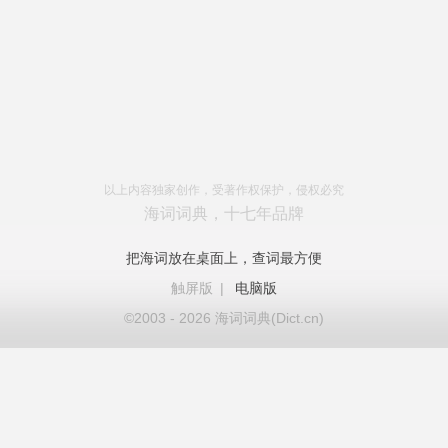
以上内容独家创作，受著作权保护，侵权必究
海词词典，十七年品牌
把海词放在桌面上，查词最方便
触屏版
|
电脑版
©2003 - 2026 海词词典(Dict.cn)