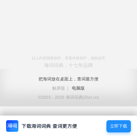
以上内容独家创作，受著作权保护，侵权必究
海词词典，十七年品牌
把海词放在桌面上，查词最方便
触屏版
|
电脑版
©2003 - 2026 海词词典(Dict.cn)
立即下载
立即下载