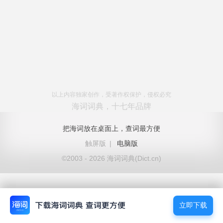
以上内容独家创作，受著作权保护，侵权必究
海词词典，十七年品牌
把海词放在桌面上，查词最方便
触屏版
|
电脑版
©2003 - 2026 海词词典(Dict.cn)
立即下载
立即下载