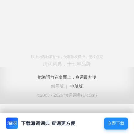
以上内容独家创作，受著作权保护，侵权必究
海词词典，十七年品牌
把海词放在桌面上，查词最方便
触屏版
|
电脑版
©2003 - 2026 海词词典(Dict.cn)
立即下载
立即下载