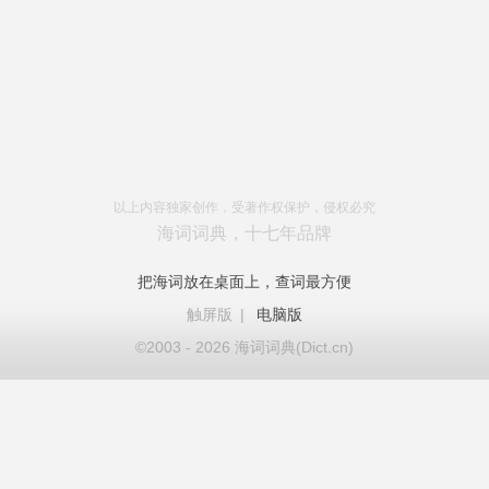
以上内容独家创作，受著作权保护，侵权必究
海词词典，十七年品牌
把海词放在桌面上，查词最方便
触屏版
|
电脑版
©2003 - 2026 海词词典(Dict.cn)