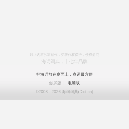
以上内容独家创作，受著作权保护，侵权必究
海词词典，十七年品牌
把海词放在桌面上，查词最方便
触屏版
|
电脑版
©2003 - 2026 海词词典(Dict.cn)